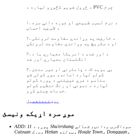
د ځړول شویو کڅوړو لپاره د PVC چرم
۱. د نرم لمس، طبیعي او غوره دانې سره
د لاس ښه احساس
۲. د خارښت په وړاندې مقاومت لرونکی
او د سکریچ په وړاندې مقاومت لرونکی
۳. د اور ضد، د امریکا معیاري یا د
انګلستان معیاري اور ضد
۴. بې بویه ۵. د پاملرنې او غیر منتن
کولو لپاره اسانه، موږ کولی شو
ستاسو د هرې غوښتنې د پوره کولو
لپاره د نمونې او رنګ تنظیم کولو
خدمات چمتو کړو.
پوښتنه
تفصیل
موږ سره اړیکه ونیسئ
ADD: 11 پوړ، د Shu'ershang سوداګرۍ ودانۍ، شمالي
Cuiyuan سړک، Hetian ټولنه، Houjie Town، Dongguan،