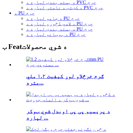
د بسته بندۍ لپاره د PVC چرم
د کښتۍ د ناستې لپاره د PVC چرم
د PU چرم
د جامو لپاره د PU چرم
د لاسي کڅوړو لپاره د PU چرم
د بسته بندۍ لپاره د PU چرم
د بوټانو لپاره د PU چرم
ب Featه شوي محصولات
ګرم خرڅلاو لوړ کیفیت ۱.۲ ملي
متره...
د پریمیم پی پی اوبدل شوي ټوکر
لپاره ...