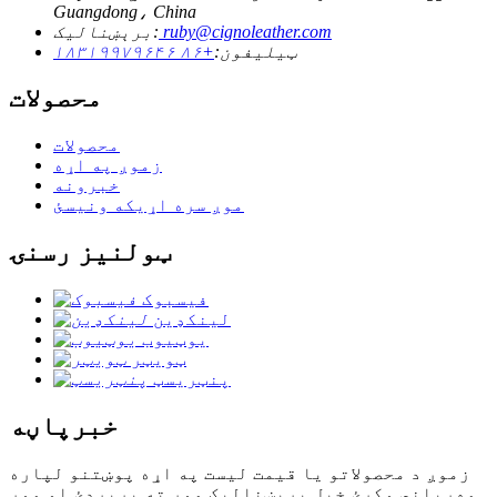
Guangdong، China
ruby@cignoleather.com
برېښنالیک:
ټیلیفون:
+۸۶ ۱۸۳۱۹۹۷۹۶۴۶
محصولات
محصولات
زموږ په اړه
خبرونه
موږ سره اړیکه ونیسئ
ټولنیز رسنۍ
فیسبوک
لینکډین
یوټیوب
ټویټر
پنټریسټ
خبرپاڼه
زموږ د محصولاتو یا قیمت لیست په اړه پوښتنو لپاره
مهرباني وکړئ خپل بریښنالیک موږ ته پریږدئ او موږ