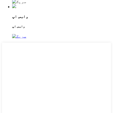
واټس اپ
واټس اپ