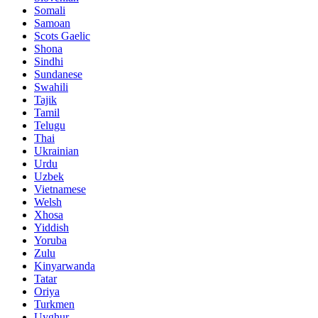
Somali
Samoan
Scots Gaelic
Shona
Sindhi
Sundanese
Swahili
Tajik
Tamil
Telugu
Thai
Ukrainian
Urdu
Uzbek
Vietnamese
Welsh
Xhosa
Yiddish
Yoruba
Zulu
Kinyarwanda
Tatar
Oriya
Turkmen
Uyghur