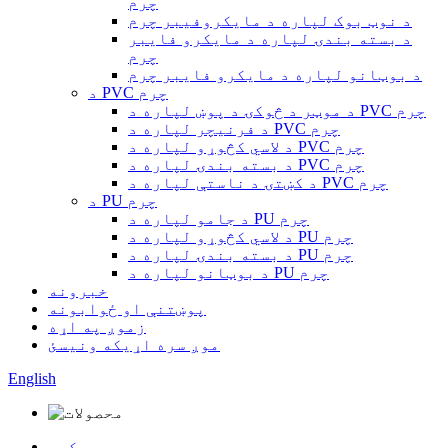
چرم
د نوټ بوک لپاره د مایکروفیبر چرم
د بسته بندۍ لپاره د مایکرو فایبر
چرم
د بوټانو لپاره د مایکرو فایبر چرم
د PVC چرم
د موټر د څوکۍ د پوښ لپاره د PVC چرم
د فرنیچر لپاره د PVC چرم
د لاسي کڅوړو لپاره د PVC چرم
د بسته بندۍ لپاره د PVC چرم
د کښتۍ د ناستې لپاره د PVC چرم
د PU چرم
د جامو لپاره د PU چرم
د لاسي کڅوړو لپاره د PU چرم
د بسته بندۍ لپاره د PU چرم
د بوټانو لپاره د PU چرم
خبرونه
پوښتنې او ځوابونه
زموږ په اړه
موږ سره اړیکه ونیسئ
English
کور