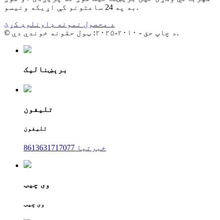
به په 24 ساعتونو کې اړیکه ونیسو.
د محصول نمونه ډاونلوډ کړئ
© د چاپ حق - ۲۰۱۰-۲۰۲۵: ټول حقونه خوندي دي.
برېښنالیک
تلیفون
تلیفون
8613631717077 خبرتیا
وی چیټ
وی چیټ