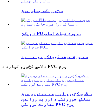
څو رنګه جعلي چرم...
د ویګن PU چرم نبات اساس ...
د چرم عرضه کوونکی دوامداره...
د لاسي کڅوړو لپاره د PVC چرم
د لاسي کڅوړو لپاره د مصنوعي چرم
مسلکي جوړونکی د اور په وړاندې
مقاومت لرونکی PVC چرم