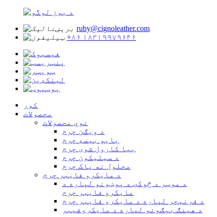
ruby@cignoleather.com
+۸۶ ۱۸۳۱۹۹۷۹۶۴۶
کور
محصولات
نوي محصولات
د ویګن چرم
بایو بیسډ چرم
بیا کارول شوی چرم
د سیلیکون چرم
محلول نه پاک چرم
د مایکرو فایبر چرم
د موټر د څوکۍ د پوښونو لپاره د
مایکرو فایبر چرم
د فرنیچر لپاره د مایکرو فایبر چرم
د هینګ بیګونو لپاره د مایکروفیبر