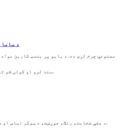
د سامان
۲. موږ د USDA سند لرو او کولی شو تاسو ته د هینګ ټګ وړیا وړاندې کړو چې د بایو بیسډ کاربن مینځپانګې سلنه په ګوته کوي.
۷. د هغې ضخامت، رنګ، جوړښت، د ټوکر اساس او د سطحې بشپړول ټول ستاسو د غوښتنې سره سم تنظیم کیدی شي، ستاسو د ازموینې معیار هم پکې شامل دی.