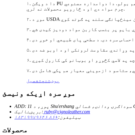
۱. دا د ویګن PU مصنوعي چرم لړۍ ده. د بایو پر بنسټ کاربن مواد له ۱۰٪ څخه تر ۱۰۰٪ پورې دي، موږ یې بایو پر بنسټ چرم هم بولو. دا دوامداره مصنوعي
چرم مواد دي او د څارویو محصولات نه لري.
پوښتنه
تفصیل
موږ سره اړیکه ونیسئ
ruby@cignoleather.com
برېښنالیک:
ټیلیفون:
+۸۶ ۱۸۳۱۹۹۷۹۶۴۶
محصولات