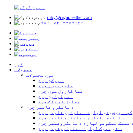
ruby@cignoleather.com
+۸۶ ۱۸۳۱۹۹۷۹۶۴۶
کور
محصولات
نوي محصولات
د ویګن چرم
بایو بیسډ چرم
بیا کارول شوی چرم
د سیلیکون چرم
محلول نه پاک چرم
د مایکرو فایبر چرم
کۍ د پوښونو لپاره د مایکرو فایبر چرم
د فرنیچر لپاره د مایکرو فایبر چرم
 هینګ بیګونو لپاره د مایکروفیبر چرم
د نوټ بوک لپاره د مایکروفیبر چرم