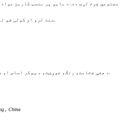
۲. موږ د USDA سند لرو او کولی شو تاسو ته د هینګ ټګ وړیا وړاندې کړو چې د بایو بیسډ کاربن مینځپانګې سلنه په ګوته کوي.
۷. د هغې ضخامت، رنګ، جوړښت، د ټوکر اساس او د سطحې بشپړول ټول ستاسو د غوښتنې سره سم تنظیم کیدی شي، ستاسو د ازموینې معیار هم پکې شامل دی.
ADD: 11 پوړ، د u'ershang