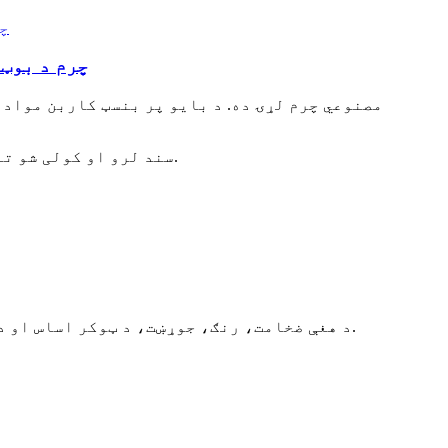
د ویګن PU چ
۲. موږ د USDA سند لرو او کولی شو تاسو ته د هینګ ټګ وړیا وړاندې کړو چې د بایو بیسډ کاربن مینځپانګې سلنه په ګوته کوي.
۷. د هغې ضخامت، رنګ، جوړښت، د ټوکر اساس او د سطحې بشپړول ټول ستاسو د غوښتنې سره سم تنظیم کیدی شي، ستاسو د ازموینې معیار هم پکې شامل دی.