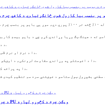
رم د بوټو پر بنسټ بیا کارول شوی ځانګړتیاوې د کافي چ
۳. د دې بایو پر بنسټ کاربن مواد دودیز کیدی شي.
۴. دا د نرم او نرم لاس احساس سره دی. د سطحې پای طبیعي او خوږ دی.
۵. دا د اغوستلو په وړاندې مقاومت لرونکی، د اوښکو په وړاندې مقاومت لرونکی او د اوبو ضد دی.
۶. دا په پراخه کچه په لاسي کڅوړو او بوټانو کې کارول کیږي.
د چرم عرضه کوونکی دوامداره بایو چرم ایکو PU ویګن چرم د کڅوړو لپاره