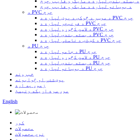
د بسته بندۍ لپاره د مایکرو فایبر چرم
د بوټانو لپاره د مایکرو فایبر چرم
د PVC چرم
د موټر د څوکۍ د پوښ لپاره د PVC چرم
د فرنیچر لپاره د PVC چرم
د لاسي کڅوړو لپاره د PVC چرم
د بسته بندۍ لپاره د PVC چرم
د کښتۍ د ناستې لپاره د PVC چرم
د PU چرم
د جامو لپاره د PU چرم
د لاسي کڅوړو لپاره د PU چرم
د بسته بندۍ لپاره د PU چرم
د بوټانو لپاره د PU چرم
خبرونه
پوښتنې او ځوابونه
زموږ په اړه
موږ سره اړیکه ونیسئ
English
کور
محصولات
نوي محصولات
بایو بیسډ چرم