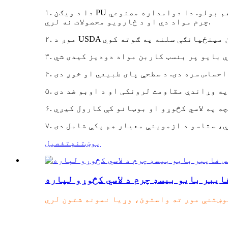
۱. دا د ویګن PU مصنوعي چرم لړۍ ده. د بایو پر بنسټ کاربن مواد له ۱۰٪ څخه تر ۱۰۰٪ پورې دي، موږ یې بایو پر بنسټ چرم هم بولو. دا دوامداره مصنوعي
چرم مواد دي او د څارویو محصولات نه لري.
پوښتنه
تفصیل
یبر بایو بیسډ چرم د لاسي کڅوړو لپاره