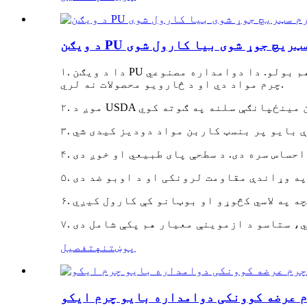
رم سټریچ جوړ شوی بیا کارول شوی
۱. دا د ویګن PU مصنوعي چرم لړۍ ده. د بایو پر بنسټ کاربن مواد له ۱۰٪ څخه تر ۱۰۰٪ پورې دي، موږ یې بایو پر بنسټ چرم هم بولو. دا دوامداره مصنوعي
چرم مواد دي او د څارویو محصولات نه لري.
پوښتنه
تفصیل