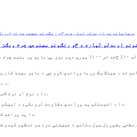
ونو اوبدلو لپاره د څو رنګونو مصنوعي چرم ویګن 
۳. د دې بایو پر بنسټ کاربن مواد دودیز کیدی شي.
۴. دا د نرم او نرم لاس احساس سره دی. د سطحې پای طبیعي او خوږ دی.
۵. دا د اغوستلو په وړاندې مقاومت لرونکی، د اوښکو په وړاندې مقاومت لرونکی او د اوبو ضد دی.
۶. دا په پراخه کچه په لاسي کڅوړو او بوټانو کې کارول کیږي.