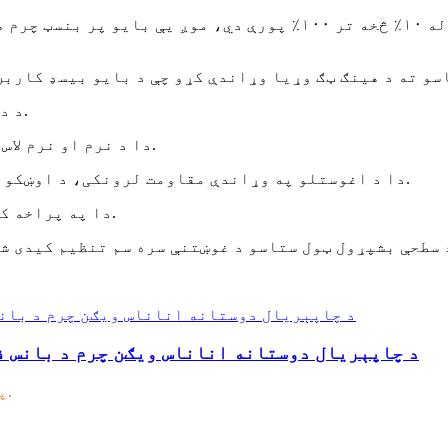
۳. د دې بایو پر بنسټ کاربن مواد دودیز کیدی شي.
۴. دا د نرم او نرم لاس احساس سره دی. د سطحې پای طبیعي او خوږ دی.
۵. دا د اغوستلو په وړاندې مقاومت لرونکی، د اوښکو په وړاندې مقاومت لرونکی او د اوبو ضد دی.
۶. دا په پراخه کچه په لاسي کڅوړو او بوټانو کې کارول کیږي.
د چاپېریال دوستانه اناناس ویګن چرم د بانس فا
پوښتنې موږ ته واستوئ، وړیا نمونه شتون لري.