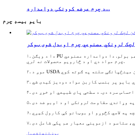
د چرم عرضه کوونکی دوامداره...
بایو بیسډ چرم
لچک لرونکي مصنوعي چرم اوبدل شوی ټوکر
۱. دا د ویګن PU مصنوعي چرم لړۍ ده. د بایو پر بنسټ کاربن مواد له ۱۰٪ څخه تر ۱۰۰٪ پورې دي، موږ یې بایو پر بنسټ چرم هم بولو. دا دوامداره مصنوعي
چرم مواد دي او د څارویو محصولات نه لري.
پوښتنه
تفصیل