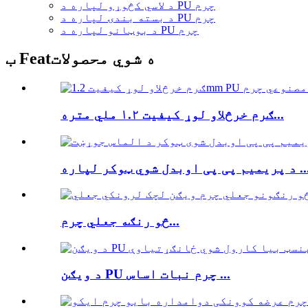
د لاسي کڅوړو لپاره د PU چرم
د بسته بندۍ لپاره د PU چرم
د بوټانو لپاره د PU چرم
ب Featه شوي محصولات
ګرم خرڅلاو لوړ کیفیت ۱.۲ ملي متره...
یم پی پی اوبدل شوي ټوکر لپاره ...
څو رنګه جعلي چرم...
د ویګن PU چرم نبات اساس ...