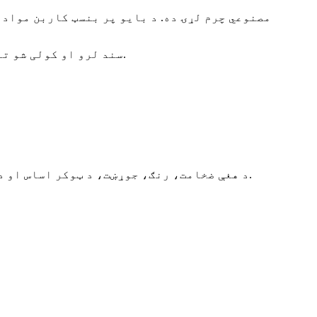
۲. موږ د USDA سند لرو او کولی شو تاسو ته د هینګ ټګ وړیا وړاندې کړو چې د بایو بیسډ کاربن مینځپانګې سلنه په ګوته کوي.
۷. د هغې ضخامت، رنګ، جوړښت، د ټوکر اساس او د سطحې بشپړول ټول ستاسو د غوښتنې سره سم تنظیم کیدی شي، ستاسو د ازموینې معیار هم پکې شامل دی.