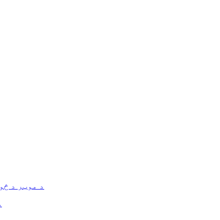
د موټر د څو
د