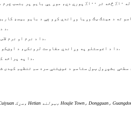
۳. د دې بایو پر بنسټ کاربن مواد دودیز کیدی شي.
۴. دا د نرم او نرم لاس احساس سره دی. د سطحې پای طبیعي او خوږ دی.
۵. دا د اغوستلو په وړاندې مقاومت لرونکی، د اوښکو په وړاندې مقاومت لرونکی او د اوبو ضد دی.
۶. دا په پراخه کچه په لاسي کڅوړو او بوټانو کې کارول کیږي.
Sh سوداګرۍ ودانۍ، شمالي Cuiyuan سړک، Hetian ټولنه، Houjie Town، Dongguan، Guangdong، China