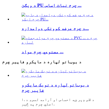
د ویګن PU چرم نبات اساس ...
د چرم عرضه کوونکی دوامداره...
مصنوعي چرم مواد ...
د بوټانو لپاره د مایکرو فایبر چرم
د بوټانو لپاره د نوبک مایکرو
فایبر چرم
۱. د لاس ډېر ښه احساس او آرامه لمس، د
اصلي چرم په څېر.