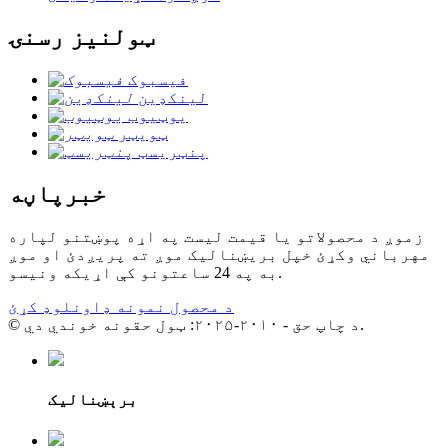
ټولنیز رسنۍ
فیسبوک
لینکډین
یوټیوب
ټویټر
پنټریسټ
خبرپاڼه
زموږ د محصولاتو یا قیمت لیست په اړه پوښتنو لپاره
مهرباني وکړئ خپل بریښنالیک موږ ته پریږدئ او موږ
به په 24 ساعتونو کې اړیکه ونیسو.
د محصول نمونه ډاونلوډ کړئ
© د چاپ حق - ۲۰۱۰-۲۰۲۵: ټول حقونه خوندي دي.
برېښنالیک