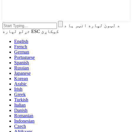
د لټون لپاره انټر یا د
تړلو لپاره ESC کیکاږئ
English
French
German
Portuguese
Spanish
Russian
Japanese
Korean
Arabic
Irish
Greek
Turkish
Italian
Danish
Romanian
Indonesian
Czech
Afrikaans