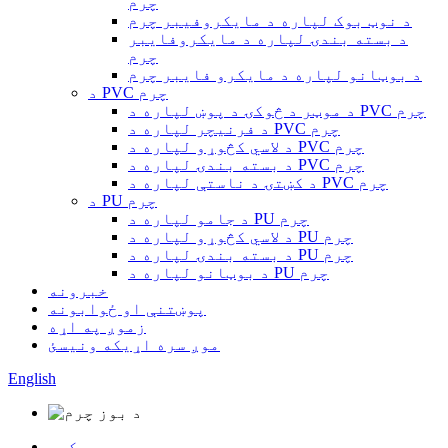
چرم
د نوټ بوک لپاره د مایکروفیبر چرم
د بسته بندۍ لپاره د مایکروفایبر
چرم
د بوټانو لپاره د مایکرو فایبر چرم
د PVC چرم
د موټر د څوکۍ د پوښ لپاره د PVC چرم
د فرنیچر لپاره د PVC چرم
د لاسي کڅوړو لپاره د PVC چرم
د بسته بندۍ لپاره د PVC چرم
د کښتۍ د ناستې لپاره د PVC چرم
د PU چرم
د جامو لپاره د PU چرم
د لاسي کڅوړو لپاره د PU چرم
د بسته بندۍ لپاره د PU چرم
د بوټانو لپاره د PU چرم
خبرونه
پوښتنې او ځوابونه
زموږ په اړه
موږ سره اړیکه ونیسئ
English
کور