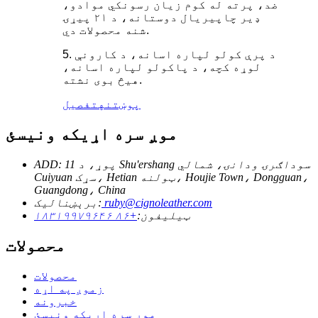
ضد، پرته له کوم زیان رسونکي موادو،
ډیر چاپیریال دوستانه، د ۲۱ پیړۍ
شنه محصولات دي.
5. د پرې کولو لپاره اسانه، د کارونې
لوړه کچه، د پاکولو لپاره اسانه،
هیڅ بوی نشته.
پوښتنه
تفصیل
موږ سره اړیکه ونیسئ
ADD: 11 پوړ، د Shu'ershang سوداګرۍ ودانۍ، شمالي
Cuiyuan سړک، Hetian ټولنه، Houjie Town، Dongguan،
Guangdong، China
ruby@cignoleather.com
برېښنالیک:
ټیلیفون:
+۸۶ ۱۸۳۱۹۹۷۹۶۴۶
محصولات
محصولات
زموږ په اړه
خبرونه
موږ سره اړیکه ونیسئ