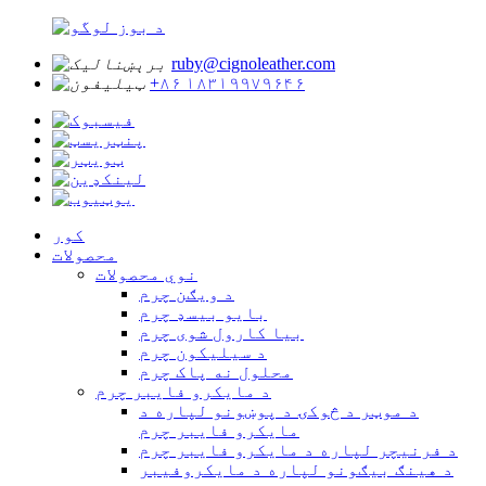
ruby@cignoleather.com
+۸۶ ۱۸۳۱۹۹۷۹۶۴۶
کور
محصولات
نوي محصولات
د ویګن چرم
بایو بیسډ چرم
بیا کارول شوی چرم
د سیلیکون چرم
محلول نه پاک چرم
د مایکرو فایبر چرم
د موټر د څوکۍ د پوښونو لپاره د
مایکرو فایبر چرم
د فرنیچر لپاره د مایکرو فایبر چرم
د هینګ بیګونو لپاره د مایکروفیبر