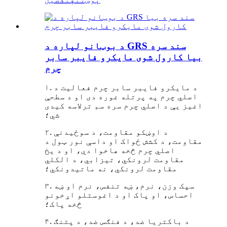
د بوټانو لپاره د GRS سند سره
بیا کارول شوی مایکرو فایبر سابر
چرم
۱. د مایکرو فایبر سابر چرم فعالیت د
اصلي چرم په پرتله غوره دی او د سطحې
اغیز یې د اصلي چرم سره سم ترلاسه کیدی
شي؛
۲. د اوښکو مقاومت، د سوځیدنې
مقاومت، د کشش ځواک او داسې نور ټول د
اصلي چرم څخه هاخوا دي، او د یخ
مقاومت لرونکي، تیزابي، د الکلي
مقاومت لرونکي، نه ماتیدونکي؛
۳. سپک وزن، نرم، ښه تنفس، نرم او ښه
احساس، او پاک او د اغوستلو اړخونو
څخه پاک؛
۴. د باکتریا ضد، د فنګس ضد، د پتنګ