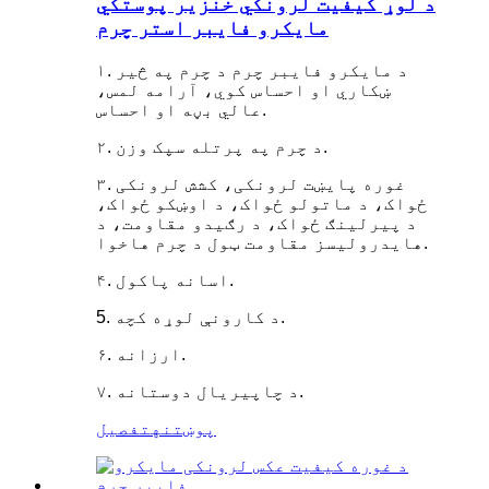
د لوړ کیفیت لرونکي خنزیر پوستکي
مایکرو فایبر استر چرم
۱. د مایکرو فایبر چرم د چرم په څیر
ښکاري او احساس کوي، آرامه لمس،
عالي بڼه او احساس.
۲. د چرم په پرتله سپک وزن.
۳. غوره پایښت لرونکی، کشش لرونکی
ځواک، د ماتولو ځواک، د اوښکو ځواک،
د پیرلینګ ځواک، د رګیدو مقاومت، د
هایدرولیسز مقاومت ټول د چرم هاخوا.
۴. اسانه پاکول.
5. د کارونې لوړه کچه.
۶. ارزانه.
۷. د چاپیریال دوستانه.
پوښتنه
تفصیل