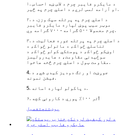
۱. د مایکرو فایبر چرم د لاس ښه احساس
او آرامه لمس لري، د اصلي چرم په څیر.
۲. د اصلي چرم په پرتله سپک وزن. د
موټر سیټ پوښ لپاره مایکرو فایبر
چرم معمولا ۵۰۰ ګرامه - ۷۰۰ ګرامه وي.
۳. د اصلي چرم په پرتله غوره فعالیت. د
تناسلي ځواک، د ماتولو ځواک، د
اوښکو ځواک، د پوستکي کولو ځواک، د
سوځیدنې مقاومت، د هایدرولیسز
مقاومت ټول د اصلي چرم څخه هاخوا.
4. جوړښت او رنګ دودیز کیدی شي، د
فیشن نمونه.
5. د پاکولو لپاره اسانه.
۶. تر ۱۰۰٪ پورې د کارونې کچه!
پوښتنه
تفصیل