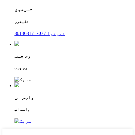
تلیفون
تلیفون
8613631717077 خبرتیا
وی چیټ
وی چیټ
واټس اپ
واټس اپ