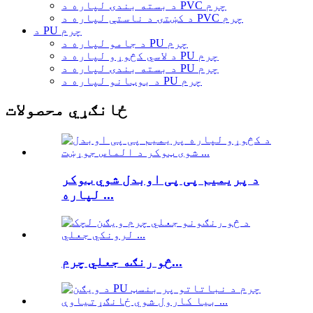
د بسته بندۍ لپاره د PVC چرم
د کښتۍ د ناستې لپاره د PVC چرم
د PU چرم
د جامو لپاره د PU چرم
د لاسي کڅوړو لپاره د PU چرم
د بسته بندۍ لپاره د PU چرم
د بوټانو لپاره د PU چرم
ځانګړي محصولات
د پریمیم پی پی اوبدل شوي ټوکر
لپاره ...
څو رنګه جعلي چرم...