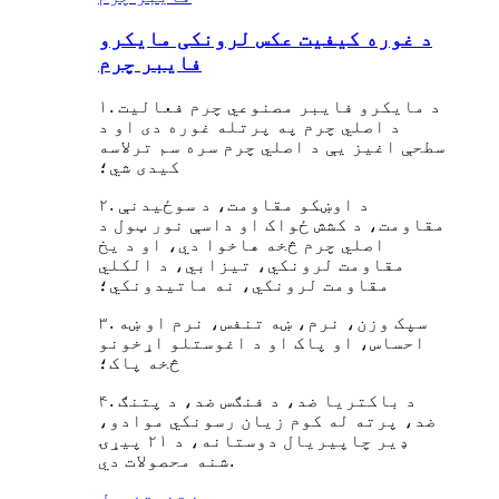
د غوره کیفیت عکس لرونکی مایکرو
فایبر چرم
۱. د مایکرو فایبر مصنوعي چرم فعالیت
د اصلي چرم په پرتله غوره دی او د
سطحې اغیز یې د اصلي چرم سره سم ترلاسه
کیدی شي؛
۲. د اوښکو مقاومت، د سوځیدنې
مقاومت، د کشش ځواک او داسې نور ټول د
اصلي چرم څخه هاخوا دي، او د یخ
مقاومت لرونکي، تیزابي، د الکلي
مقاومت لرونکي، نه ماتیدونکي؛
۳. سپک وزن، نرم، ښه تنفس، نرم او ښه
احساس، او پاک او د اغوستلو اړخونو
څخه پاک؛
۴. د باکتریا ضد، د فنګس ضد، د پتنګ
ضد، پرته له کوم زیان رسونکي موادو،
ډیر چاپیریال دوستانه، د ۲۱ پیړۍ
شنه محصولات دي.
پوښتنه
تفصیل