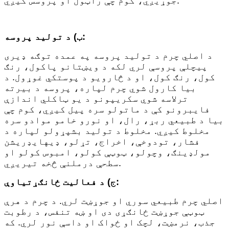
جوړیږي، کوم چې راټول او پروسس کیږي.
ب) د تولید پروسه:
د اصلي چرم د تولید پروسه په عمده توګه ډیری
پیچلې پروسې لري لکه د ویښتانو پاکول، رنګ
کول، رنګ کول، او د څارویو د پوستکي غوړول. د
بیا کارول شوي چرم لپاره، پروسه د بیرته
ترلاسه شوي سکریپونو د یو ټاکلي اندازې
فایبرونو کې د ماتولو سره پیل کیږي، کوم چې
بیا د طبیعي ربړ، رال، او نورو خامو موادو سره
مخلوط کیږي. مخلوط د تولید بشپړولو لپاره د
فشار، تودوخې، اخراج، تړلو، ډیهایډریشن
مولډینګ، وچولو، ټوټې کولو، امبوس کولو او
سطحې درملنې څخه تیریږي.
ج) د فعالیت ځانګړتیاوې:
اصلي چرم طبیعي سوري او جوړښت لري. د چرم د هرې
ټوټې جوړښت ځانګړی دی او ښه تنفس، د رطوبت
جذب، نرمښت، لچک او ځواک او داسې نور لري. که