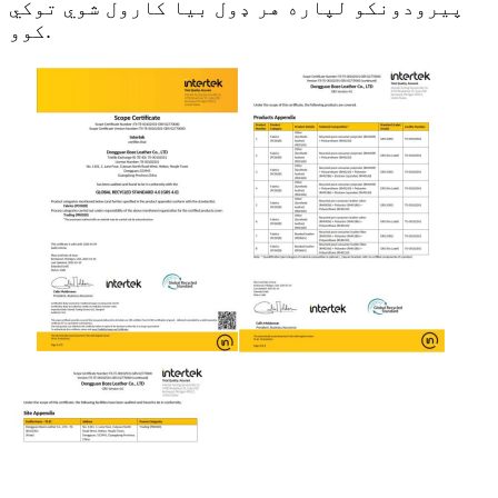
پیرودونکو لپاره هر ډول بیا کارول شوي توکي
کوو.