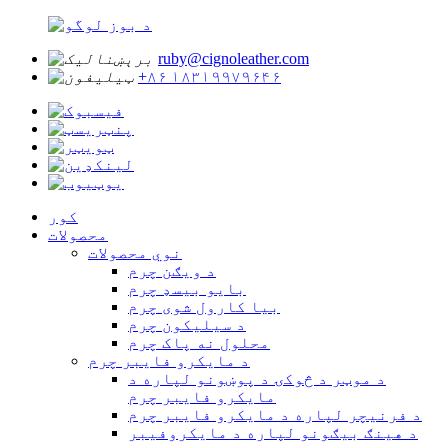
ruby@cignoleather.com
+۸۶ ۱۸۳۱۹۹۷۹۶۴۶
کور
محصولات
نوي محصولات
د ویګن چرم
بایو بیسډ چرم
بیا کارول شوی چرم
د سیلیکون چرم
محلول نه پاک چرم
د مایکرو فایبر چرم
د موټر د څوکۍ د پوښونو لپاره د
مایکرو فایبر چرم
د فرنیچر لپاره د مایکرو فایبر چرم
د هینګ بیګونو لپاره د مایکروفیبر