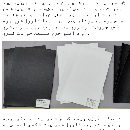
څه هم بیا کارول شوی چرم تر یوې اندازې پورې د
رطوبت جذب او تنفس لري، او ښه جوړ شوي چرم هم
نرمښت او لچک لري، د هغې ځواک د ورته ضخامت
اصلي چرم په پرتله ټیټ دی. د بیا کارول شوي چرم
سطحي جوړښت او سوري په مصنوعي ډول پروسس شوي
او د اصلي چرم طبیعي جوړښت نلري.
د ټیکنالوژۍ پرمختګ او د تولید تخنیکونو ښه
والي سره، بیا کارول شوي چرم د لاسي احساس او