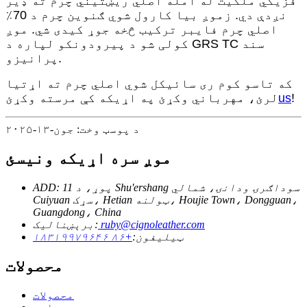
فزیکي ملکیت له امله اصلي ریښتیني چرم ته ډیر
نږدې دي. زموږ بیا کارول شوي ګنوین چرم د 70٪
اصلي چرم فایبر ترکیب څخه جوړ کیدی شي. موږ
کولی شو د پیرودونکو لپاره د GRS TC سند
پرانیزو.
که تاسو کوم ری سائیکل شوي اصلي چرم ته اړتیا
!
us
لرئ، مهرباني وکړئ په اړیکه کې مرسته وکړئ
د پوسټ وخت: جون-۱۳-۲۰۲۵
موږ سره اړیکه ونیسئ
ADD: 11 پوړ، د Shu'ershang سوداګرۍ ودانۍ، شمالي
Cuiyuan سړک، Hetian ټولنه، Houjie Town، Dongguan،
Guangdong، China
ruby@cignoleather.com
برېښنالیک:
ټیلیفون:
+۸۶ ۱۸۳۱۹۹۷۹۶۴۶
محصولات
محصولات