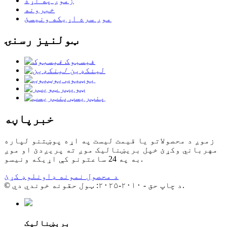
زموږ په اړه
خبرونه
موږ سره اړیکه ونیسئ
ټولنیز رسنۍ
فیسبوک
لینکډین
یوټیوب
ټویټر
پنټریسټ
خبرپاڼه
زموږ د محصولاتو یا قیمت لیست په اړه پوښتنو لپاره
مهرباني وکړئ خپل بریښنالیک موږ ته پریږدئ او موږ
به په 24 ساعتونو کې اړیکه ونیسو.
د محصول نمونه ډاونلوډ کړئ
© د چاپ حق - ۲۰۱۰-۲۰۲۵: ټول حقونه خوندي دي.
برېښنالیک