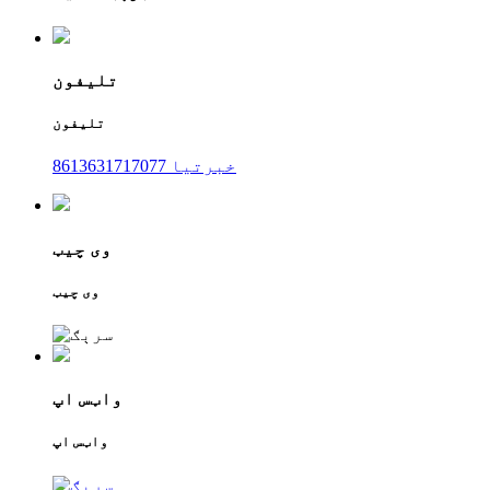
تلیفون
تلیفون
8613631717077 خبرتیا
وی چیټ
وی چیټ
واټس اپ
واټس اپ