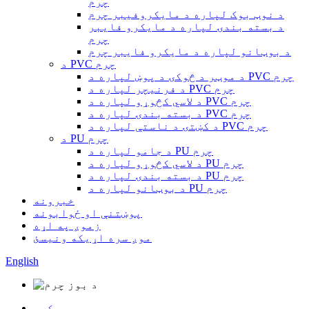
چرم
د نوټ بوک لپاره د مایکروفیبر چرم
د بسته بندۍ لپاره د مایکرو فایبر
چرم
د بوټانو لپاره د مایکرو فایبر چرم
د PVC چرم
د موټر د څوکۍ د پوښ لپاره د PVC چرم
د فرنیچر لپاره د PVC چرم
د لاسي کڅوړو لپاره د PVC چرم
د بسته بندۍ لپاره د PVC چرم
د کښتۍ د ناستې لپاره د PVC چرم
د PU چرم
د جامو لپاره د PU چرم
د لاسي کڅوړو لپاره د PU چرم
د بسته بندۍ لپاره د PU چرم
د بوټانو لپاره د PU چرم
خبرونه
پوښتنې او ځوابونه
زموږ په اړه
موږ سره اړیکه ونیسئ
English
کور