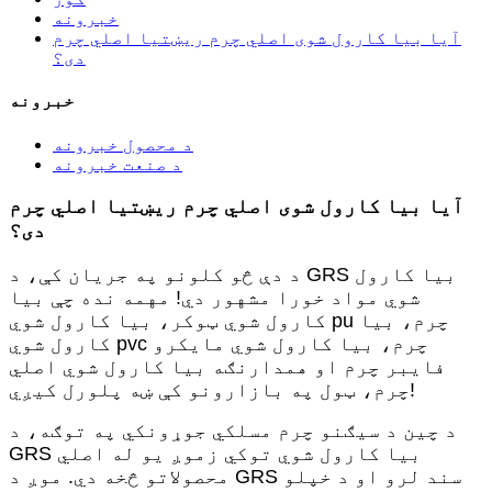
خبرونه
آیا بیا کارول شوی اصلي چرم ریښتیا اصلي چرم
دی؟
خبرونه
د محصول خبرونه
د صنعت خبرونه
آیا بیا کارول شوی اصلي چرم ریښتیا اصلي چرم
دی؟
د دې څو کلونو په جریان کې، د GRS بیا کارول
شوي مواد خورا مشهور دي! مهمه نده چې بیا
کارول شوي ټوکر، بیا کارول شوي pu چرم، بیا
کارول شوي pvc چرم، بیا کارول شوي مایکرو
فایبر چرم او همدارنګه بیا کارول شوي اصلي
چرم، ټول په بازارونو کې ښه پلورل کیږي!
د چین د سیګنو چرم مسلکي جوړونکي په توګه، د
GRS بیا کارول شوي توکي زموږ یو له اصلي
محصولاتو څخه دي. موږ د GRS سند لرو او د خپلو