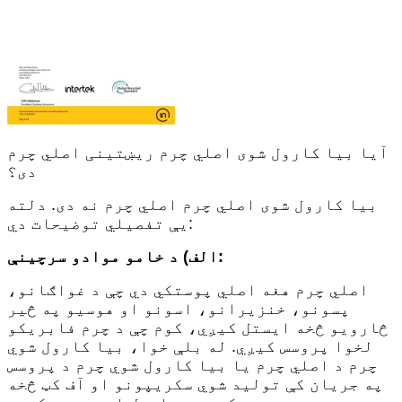
آیا بیا کارول شوی اصلي چرم ریښتینی اصلي چرم
دی؟
بیا کارول شوی اصلي چرم اصلي چرم نه دی. دلته
یې تفصیلي توضیحات دي:
الف) د خامو موادو سرچینې:
اصلي چرم هغه اصلي پوستکي دي چې د غواګانو،
پسونو، خنزیرانو، اسونو او هوسیو په څیر
څارویو څخه ایستل کیږي، کوم چې د چرم فابریکو
لخوا پروسس کیږي. له بلې خوا، بیا کارول شوي
چرم د اصلي چرم یا بیا کارول شوي چرم د پروسس
په جریان کې تولید شوي سکریپونو او آف کټ څخه